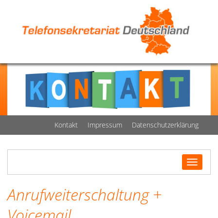
Kontakt
Impressum
Datenschutzerklärung
Sidebar menu
Toggle
navigatio
Anrufweiterschaltung +
Voicemail